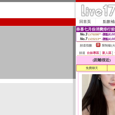
回首頁
點數補
恭喜七月份消費排行前
No.3
-贈點
8,0
LV76098**
No.7
-贈點
4,0
LV23213**
頻道指數
限制級(火
頻道
台妹專區
│
新人區
│
(距離很近)
免費聊天