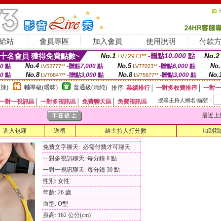
給站
會員專區
加入會員
使用說明
付款
十名會員 獲得免費點數~
No.1
-贈點
10,000
點
No.2
LV72973**
No.4
No.5
No.
00
點
-贈點
7,000
點
-贈點
6,000
點
LV52777**
LV77023**
No.8
No.8
No.
00
點
-贈點
3,000
點
-贈點
3,000
點
LV70847**
LV75677**
辣)
輔導級(曖昧)
普通級(清純)
排序
業績排行
│
一對多收費排序
│
一對一
搜尋主持人網名/編號：
一對一視訊區
│
一對多視訊區
│
免費聊天區
│
免費視訊區
最近上線時間
進入包廂
送禮
給主持人打分數
加到我
免費文字聊天: 必需付費才可聊天
一對多視訊聊天: 每分鐘 8 點
一對一視訊聊天: 每分鐘 30 點
性別: 女性
年齡: 26 歲
血型: O型
身高: 162 公分(cm)