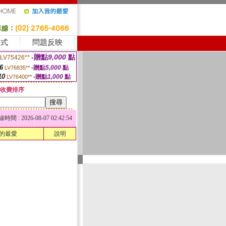
方式
問題反映
-贈點
9,000
點
LV75426**
6
-贈點
5,000
點
LV76835**
10
-贈點
1,000
點
LV76400**
收費排序
 : 2026-08-07 02:42:54
的最愛
說明