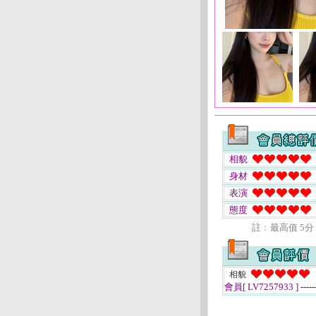
相貌
身材
表演
態度
註﹕最高值 5分
相貌
會員[ LV7257933 ]
-----